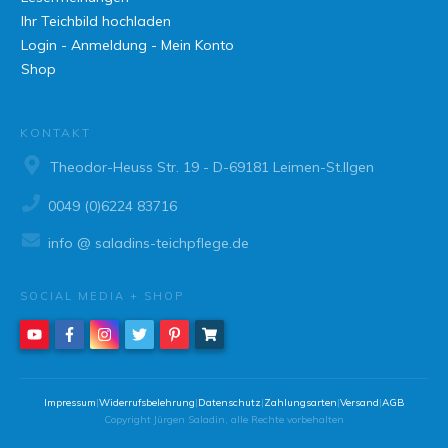
Ihr Teichbild hochladen
Login - Anmeldung - Mein Konto
Shop
KONTAKT
Theodor-Heuss Str. 19 - D-69181 Leimen-St.Ilgen
0049 (0)6224 83716
info @ saladins-teichpflege.de
SOCIAL MEDIA + SHOP
Impressum
|
Widerrufsbelehrung
|
Datenschutz
|
Zahlungsarten
|
Versand
|
AGB
Copyright
Jürgen Saladin
, alle Rechte vorbehalten