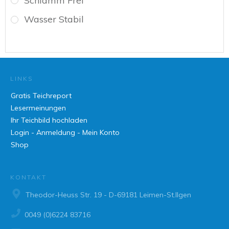
Schlamm Frei
Wasser Stabil
LINKS
Gratis Teichreport
Lesermeinungen
Ihr Teichbild hochladen
Login - Anmeldung - Mein Konto
Shop
KONTAKT
Theodor-Heuss Str. 19 - D-69181 Leimen-St.Ilgen
0049 (0)6224 83716