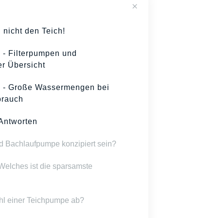
 nicht den Teich!
 - Filterpumpen und
r Übersicht
 - Große Wassermengen bei
brauch
Antworten
nd Bachlaufpumpe konzipiert sein?
Welches ist die sparsamste
l einer Teichpumpe ab?