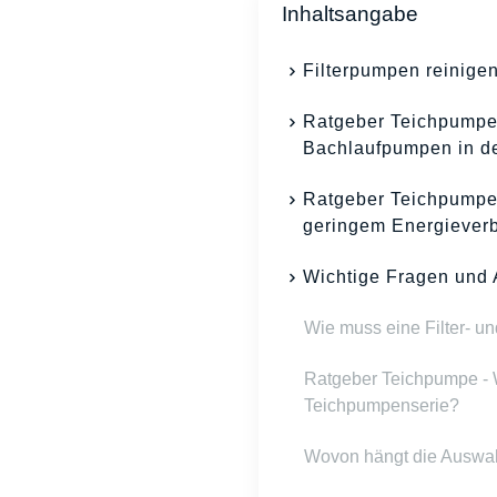
Inhaltsangabe
Filterpumpen reinigen
Ratgeber Teichpumpe
Bachlaufpumpen in de
Ratgeber Teichpumpe
geringem Energiever
Wichtige Fragen und 
Wie muss eine Filter- u
Ratgeber Teichpumpe - 
Teichpumpenserie?
Wovon hängt die Auswah