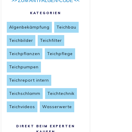
>> ZUM ANTI-ALGEN-CODE <<
KATEGORIEN
Algenbekämpfung
Teichbau
Teichbilder
Teichfilter
Teichpflanzen
Teichpflege
Teichpumpen
Teichreport intern
Teichschlamm
Teichtechnik
Teichvideos
Wasserwerte
DIREKT BEIM EXPERTEN
KAUFEN