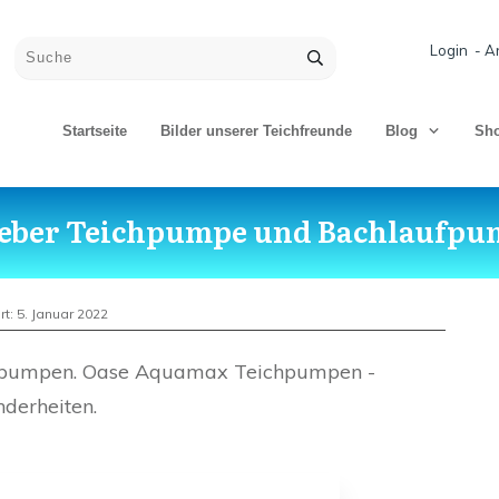
Login - A
Startseite
Bilder unserer Teichfreunde
Blog
Sh
eber Teichpumpe und Bachlaufp
rt:
5. Januar 2022
fpumpen. Oase Aquamax Teichpumpen -
derheiten.