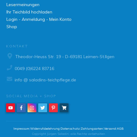
Lesermeinungen
Ihr Teichbild hochladen
Login - Anmeldung - Mein Konto
Shop
KONTAKT
Theodor-Heuss Str. 19 - D-69181 Leimen-St.Ilgen
0049 (0)6224 83716
info @ saladins-teichpflege.de
SOCIAL MEDIA + SHOP
Impressum
|
Widerrufsbelehrung
|
Datenschutz
|
Zahlungsarten
|
Versand
|
AGB
Copyright
Jürgen Saladin
, alle Rechte vorbehalten