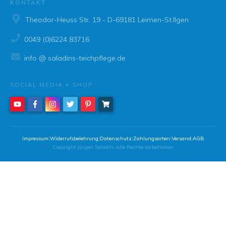
KONTAKT
Theodor-Heuss Str. 19 - D-69181 Leimen-St.Ilgen
0049 (0)6224 83716
info @ saladins-teichpflege.de
SOCIAL MEDIA + SHOP
Impressum
|
Widerrufsbelehrung
|
Datenschutz
|
Zahlungsarten
|
Versand
|
AGB
Copyright
Jürgen Saladin
, alle Rechte vorbehalten