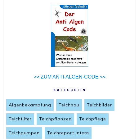
>> ZUM ANTI-ALGEN-CODE <<
KATEGORIEN
Algenbekämpfung
Teichbau
Teichbilder
Teichfilter
Teichpflanzen
Teichpflege
Teichpumpen
Teichreport intern