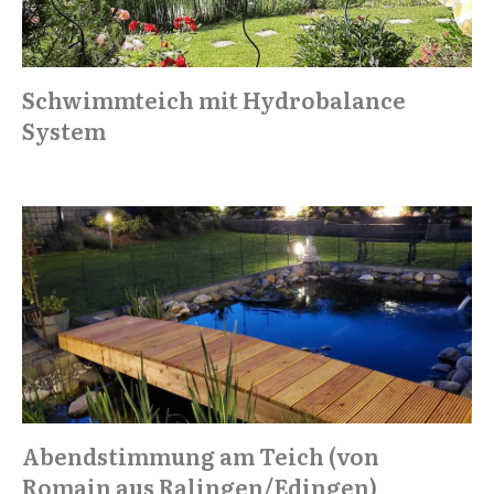
"Sofort umsetzbare Tipps
Schwimmteich mit Hydrobalance
für
glasklares Wasser"
System
Wenn Sie gerade einen Gartenteich planen oder bauen,
wenn Sie Probleme mit Ihrem Teich haben, lassen Sie
alles stehen und liegen und lesen Sie zu erst diesen
Teichreport
Ein Experte berichtet aus seiner täglichen Praxis und gibt
Ihnen dutzende Tipps zu:
Planung, Bau, Gestaltung
Reinigung und Pflege
Sinnvolle technische Ausstattung Ihres Gartenteichs
Abendstimmung am Teich (von
Romain aus Ralingen/Edingen)