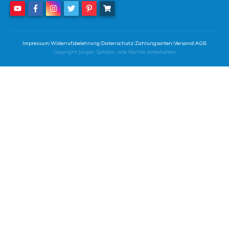
Impressum
|
Widerrufsbelehrung
|
Datenschutz
|
Zahlungsarten
|
Versand
|
AGB
Copyright
Jürgen Saladin
, alle Rechte vorbehalten