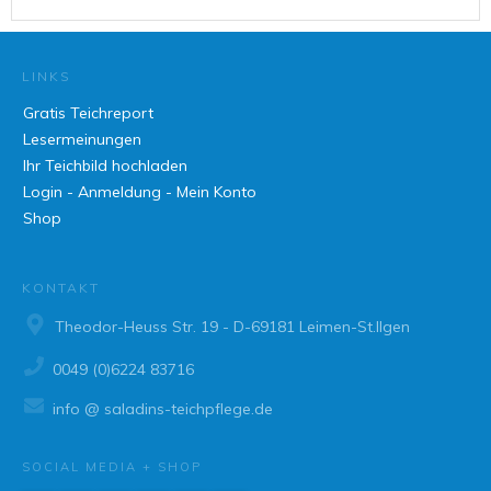
LINKS
Gratis Teichreport
Lesermeinungen
Ihr Teichbild hochladen
Login - Anmeldung - Mein Konto
Shop
KONTAKT
Theodor-Heuss Str. 19 - D-69181 Leimen-St.Ilgen
0049 (0)6224 83716
info @ saladins-teichpflege.de
SOCIAL MEDIA + SHOP