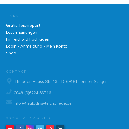
LINKS
Gratis Teichreport
Lesermeinungen
Ihr Teichbild hochladen
Login - Anmeldung - Mein Konto
Shop
KONTAKT
Theodor-Heuss Str. 19 - D-69181 Leimen-St.Ilgen
0049 (0)6224 83716
info @ saladins-teichpflege.de
SOCIAL MEDIA + SHOP