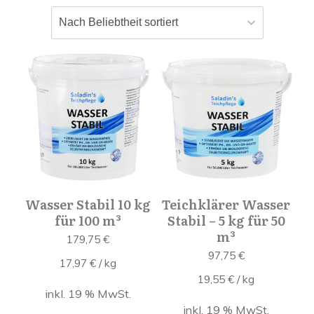
Wasser Stabil 10 kg
Teichklärer Wasser
für 100 m³
Stabil – 5 kg für 50
m³
179,75
€
97,75
€
17,97
€
/
kg
19,55
€
/
kg
inkl. 19 % MwSt.
inkl. 19 % MwSt.