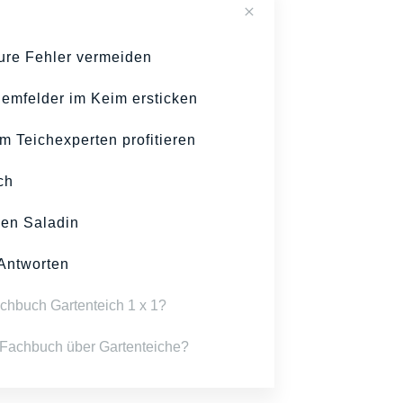
eure Fehler vermeiden
lemfelder im Keim ersticken
om Teichexperten profitieren
ch
gen Saladin
Antworten
achbuch Gartenteich 1 x 1?
 Fachbuch über Gartenteiche?