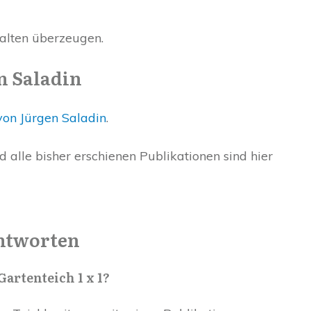
halten überzeugen.
n Saladin
von Jürgen Saladin
.
alle bisher erschienen Publikationen sind hier
ntworten
artenteich 1 x 1?