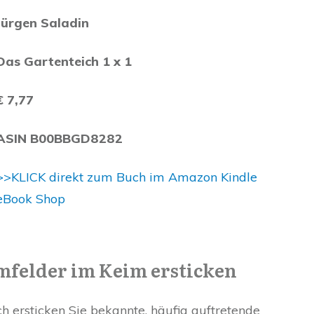
Jürgen Saladin
Das Gartenteich 1 x 1
€ 7,77
ASIN B00BBGD8282
>>KLICK direkt zum Buch im Amazon Kindle
eBook Shop
mfelder im Keim ersticken
ersticken Sie bekannte, häufig auftretende