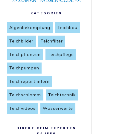
>> ZUM ANTI-ALGEN-CODE <<
KATEGORIEN
Algenbekämpfung
Teichbau
Teichbilder
Teichfilter
Teichpflanzen
Teichpflege
Teichpumpen
Teichreport intern
Teichschlamm
Teichtechnik
Teichvideos
Wasserwerte
DIREKT BEIM EXPERTEN
KAUFEN