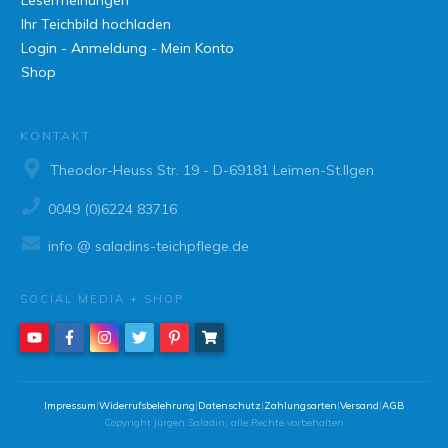
Ihr Teichbild hochladen
Login - Anmeldung - Mein Konto
Shop
KONTAKT
Theodor-Heuss Str. 19 - D-69181 Leimen-St.Ilgen
0049 (0)6224 83716
info @ saladins-teichpflege.de
SOCIAL MEDIA + SHOP
Impressum
|
Widerrufsbelehrung
|
Datenschutz
|
Zahlungsarten
|
Versand
|
AGB
Copyright
Jürgen Saladin
, alle Rechte vorbehalten